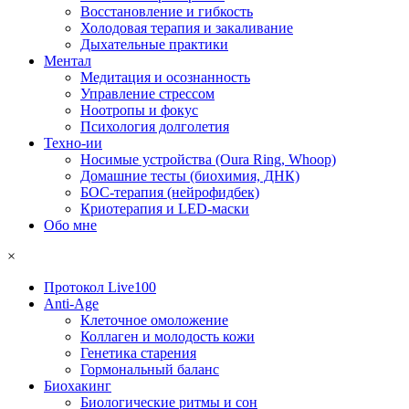
Восстановление и гибкость
Холодовая терапия и закаливание
Дыхательные практики
Ментал
Медитация и осознанность
Управление стрессом
Ноотропы и фокус
Психология долголетия
Техно-ии
Носимые устройства (Oura Ring, Whoop)
Домашние тесты (биохимия, ДНК)
БОС-терапия (нейрофидбек)
Криотерапия и LED-маски
Обо мне
×
Протокол Live100
Anti-Age
Клеточное омоложение
Коллаген и молодость кожи
Генетика старения
Гормональный баланс
Биохакинг
Биологические ритмы и сон