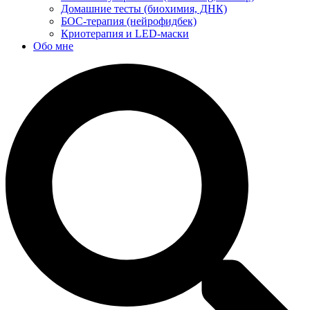
Домашние тесты (биохимия, ДНК)
БОС-терапия (нейрофидбек)
Криотерапия и LED-маски
Обо мне