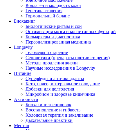
Клеточное омоложение
Коллаген и молодость кожи
Генетика старения
Гормональный баланс
Биохакинг
Биологические ритмы и сон
Оптимизация мозга и когнитивных функций
Биомаркеры и диагностика
Персонализированная медицина
Longevity
Теломеры и старение
Сенолитики (препараты против старения)
Методы продления жизни
Научные исследования в Longevity
Питание
Суперфуды и антиоксиданты
Кето, палео, интервальное голодание
Добавки для долголетия
Микробиом и здоровье кишечника
Активности
Биохакинг тренировок
Восстановление и гибкость
Холодовая терапия и закаливание
Дыхательные практики
Ментал