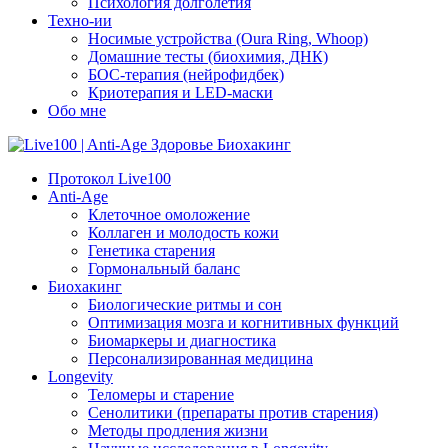
Психология долголетия
Техно-ии
Носимые устройства (Oura Ring, Whoop)
Домашние тесты (биохимия, ДНК)
БОС-терапия (нейрофидбек)
Криотерапия и LED-маски
Обо мне
Протокол Live100
Anti-Age
Клеточное омоложение
Коллаген и молодость кожи
Генетика старения
Гормональный баланс
Биохакинг
Биологические ритмы и сон
Оптимизация мозга и когнитивных функций
Биомаркеры и диагностика
Персонализированная медицина
Longevity
Теломеры и старение
Сенолитики (препараты против старения)
Методы продления жизни