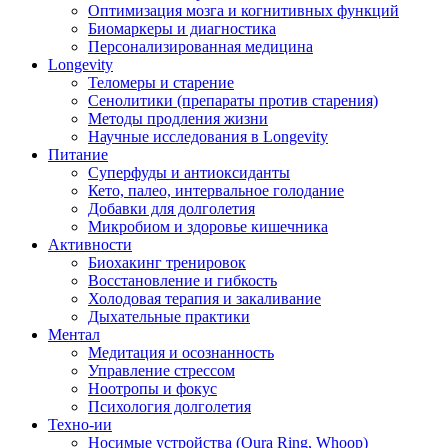
Оптимизация мозга и когнитивных функций
Биомаркеры и диагностика
Персонализированная медицина
Longevity
Теломеры и старение
Сенолитики (препараты против старения)
Методы продления жизни
Научные исследования в Longevity
Питание
Суперфуды и антиоксиданты
Кето, палео, интервальное голодание
Добавки для долголетия
Микробиом и здоровье кишечника
Активности
Биохакинг тренировок
Восстановление и гибкость
Холодовая терапия и закаливание
Дыхательные практики
Ментал
Медитация и осознанность
Управление стрессом
Ноотропы и фокус
Психология долголетия
Техно-ии
Носимые устройства (Oura Ring, Whoop)