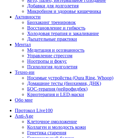
Кето, палео, интервальное голодание
Добавки для долголетия
Микробиом и здоровье кишечника
Активности
Биохакинг тренировок
Восстановление и гибкость
Холодовая терапия и закаливание
Дыхательные практики
Ментал
Медитация и осознанность
Управление стрессом
Ноотропы и фокус
Психология долголетия
Техно-ии
Носимые устройства (Oura Ring, Whoop)
Домашние тесты (биохимия, ДНК)
БОС-терапия (нейрофидбек)
Криотерапия и LED-маски
Обо мне
Протокол Live100
Anti-Age
Клеточное омоложение
Коллаген и молодость кожи
Генетика старения