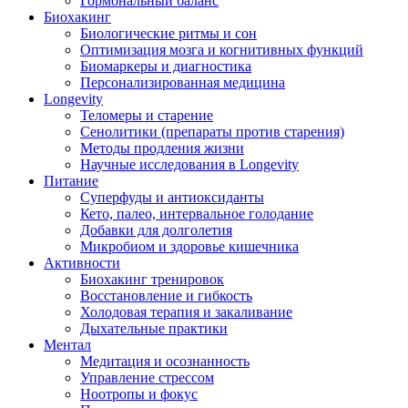
Гормональный баланс
Биохакинг
Биологические ритмы и сон
Оптимизация мозга и когнитивных функций
Биомаркеры и диагностика
Персонализированная медицина
Longevity
Теломеры и старение
Сенолитики (препараты против старения)
Методы продления жизни
Научные исследования в Longevity
Питание
Суперфуды и антиоксиданты
Кето, палео, интервальное голодание
Добавки для долголетия
Микробиом и здоровье кишечника
Активности
Биохакинг тренировок
Восстановление и гибкость
Холодовая терапия и закаливание
Дыхательные практики
Ментал
Медитация и осознанность
Управление стрессом
Ноотропы и фокус