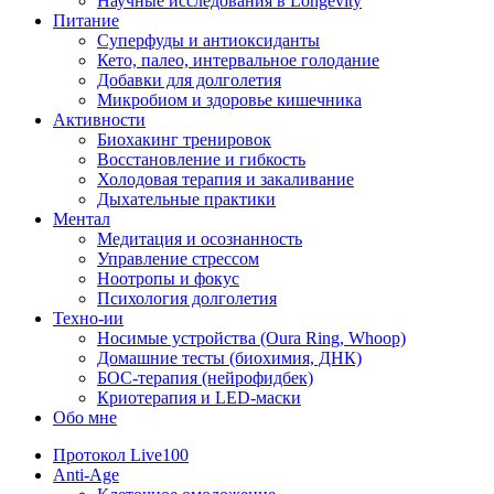
Научные исследования в Longevity
Питание
Суперфуды и антиоксиданты
Кето, палео, интервальное голодание
Добавки для долголетия
Микробиом и здоровье кишечника
Активности
Биохакинг тренировок
Восстановление и гибкость
Холодовая терапия и закаливание
Дыхательные практики
Ментал
Медитация и осознанность
Управление стрессом
Ноотропы и фокус
Психология долголетия
Техно-ии
Носимые устройства (Oura Ring, Whoop)
Домашние тесты (биохимия, ДНК)
БОС-терапия (нейрофидбек)
Криотерапия и LED-маски
Обо мне
Протокол Live100
Anti-Age