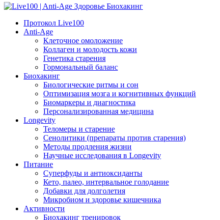
Протокол Live100
Anti-Age
Клеточное омоложение
Коллаген и молодость кожи
Генетика старения
Гормональный баланс
Биохакинг
Биологические ритмы и сон
Оптимизация мозга и когнитивных функций
Биомаркеры и диагностика
Персонализированная медицина
Longevity
Теломеры и старение
Сенолитики (препараты против старения)
Методы продления жизни
Научные исследования в Longevity
Питание
Суперфуды и антиоксиданты
Кето, палео, интервальное голодание
Добавки для долголетия
Микробиом и здоровье кишечника
Активности
Биохакинг тренировок