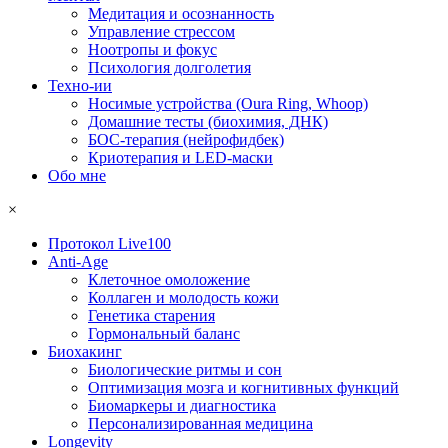
Медитация и осознанность
Управление стрессом
Ноотропы и фокус
Психология долголетия
Техно-ии
Носимые устройства (Oura Ring, Whoop)
Домашние тесты (биохимия, ДНК)
БОС-терапия (нейрофидбек)
Криотерапия и LED-маски
Обо мне
×
Протокол Live100
Anti-Age
Клеточное омоложение
Коллаген и молодость кожи
Генетика старения
Гормональный баланс
Биохакинг
Биологические ритмы и сон
Оптимизация мозга и когнитивных функций
Биомаркеры и диагностика
Персонализированная медицина
Longevity