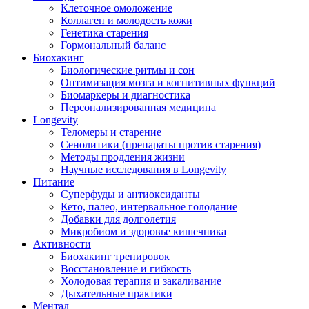
Клеточное омоложение
Коллаген и молодость кожи
Генетика старения
Гормональный баланс
Биохакинг
Биологические ритмы и сон
Оптимизация мозга и когнитивных функций
Биомаркеры и диагностика
Персонализированная медицина
Longevity
Теломеры и старение
Сенолитики (препараты против старения)
Методы продления жизни
Научные исследования в Longevity
Питание
Суперфуды и антиоксиданты
Кето, палео, интервальное голодание
Добавки для долголетия
Микробиом и здоровье кишечника
Активности
Биохакинг тренировок
Восстановление и гибкость
Холодовая терапия и закаливание
Дыхательные практики
Ментал