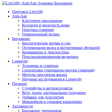
Протокол Live100
Anti-Age
Клеточное омоложение
Коллаген и молодость кожи
Генетика старения
Гормональный баланс
Биохакинг
Биологические ритмы и сон
Оптимизация мозга и когнитивных функций
Биомаркеры и диагностика
Персонализированная медицина
Longevity
Теломеры и старение
Сенолитики (препараты против старения)
Методы продления жизни
Научные исследования в Longevity
Питание
Суперфуды и антиоксиданты
Кето, палео, интервальное голодание
Добавки для долголетия
Микробиом и здоровье кишечника
Активности
Биохакинг тренировок