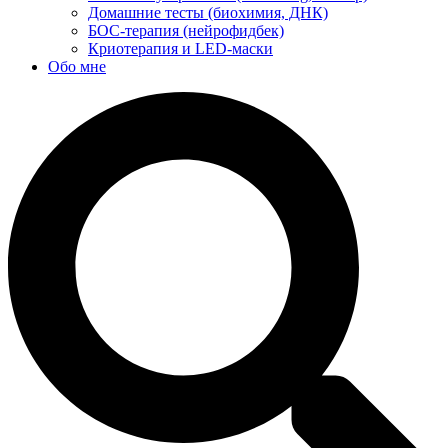
Домашние тесты (биохимия, ДНК)
БОС-терапия (нейрофидбек)
Криотерапия и LED-маски
Обо мне