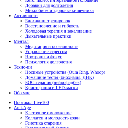
Кето, палео, интервальное голодание
Добавки для долголетия
Микробиом и здоровье кишечника
Активности
Биохакинг тренировок
Восстановление и гибкость
Холодовая терапия и закаливание
Дыхательные практики
Ментал
Медитация и осознанность
Управление стрессом
Ноотропы и фокус
Психология долголетия
Техно-ии
Носимые устройства (Oura Ring, Whoop)
Домашние тесты (биохимия, ДНК)
БОС-терапия (нейрофидбек)
Криотерапия и LED-маски
Обо мне
Протокол Live100
Anti-Age
Клеточное омоложение
Коллаген и молодость кожи
Генетика старения