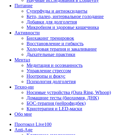
Научные исследования в Longevity
Питание
Суперфуды и антиоксиданты
Кето, палео, интервальное голодание
Добавки для долголетия
Микробиом и здоровье кишечника
Активности
Биохакинг тренировок
Восстановление и гибкость
Холодовая терапия и закаливание
Дыхательные практики
Ментал
Медитация и осознанность
Управление стрессом
Ноотропы и фокус
Психология долголетия
Техно-ии
Носимые устройства (Oura Ring, Whoop)
Домашние тесты (биохимия, ДНК)
БОС-терапия (нейрофидбек)
Криотерапия и LED-маски
Обо мне
Протокол Live100
Anti-Age