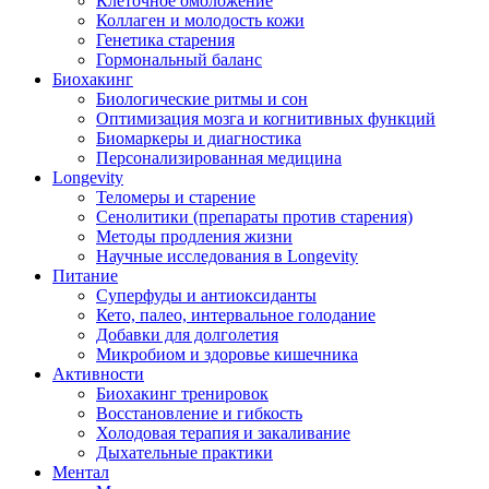
Клеточное омоложение
Коллаген и молодость кожи
Генетика старения
Гормональный баланс
Биохакинг
Биологические ритмы и сон
Оптимизация мозга и когнитивных функций
Биомаркеры и диагностика
Персонализированная медицина
Longevity
Теломеры и старение
Сенолитики (препараты против старения)
Методы продления жизни
Научные исследования в Longevity
Питание
Суперфуды и антиоксиданты
Кето, палео, интервальное голодание
Добавки для долголетия
Микробиом и здоровье кишечника
Активности
Биохакинг тренировок
Восстановление и гибкость
Холодовая терапия и закаливание
Дыхательные практики
Ментал