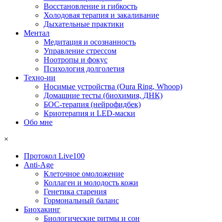
Восстановление и гибкость
Холодовая терапия и закаливание
Дыхательные практики
Ментал
Медитация и осознанность
Управление стрессом
Ноотропы и фокус
Психология долголетия
Техно-ии
Носимые устройства (Oura Ring, Whoop)
Домашние тесты (биохимия, ДНК)
БОС-терапия (нейрофидбек)
Криотерапия и LED-маски
Обо мне
×
Протокол Live100
Anti-Age
Клеточное омоложение
Коллаген и молодость кожи
Генетика старения
Гормональный баланс
Биохакинг
Биологические ритмы и сон