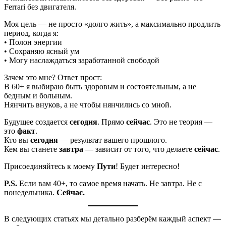
Ferrari без двигателя.
Моя цель — не просто «долго жить», а максимально продлить
период, когда я:
• Полон энергии
• Сохраняю ясный ум
• Могу наслаждаться заработанной свободой
Зачем это мне? Ответ прост:
В 60+ я выбираю быть здоровым и состоятельным, а не
бедным и больным.
Нянчить внуков, а не чтобы нянчились со мной.
Будущее создается
сегодня
. Прямо
сейчас
. Это не теория —
это
факт
.
Кто вы
сегодня
— результат вашего прошлого.
Кем вы станете
завтра
— зависит от того, что делаете
сейчас
.
Присоединяйтесь к моему
Пути
! Будет интересно!
P.S.
Если вам 40+, то самое время начать. Не завтра. Не с
понедельника.
Сейчас.
В следующих статьях мы детально разберём каждый аспект —