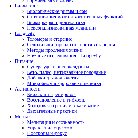
Гормональный баланс
Биохакинг
Биологические ритмы и сон
Оптимизация мозга и когнитивных функций
Биомаркеры и диагностика
Персонализированная медицина
Longevity
Теломеры и старение
Сенолитики (препараты против старения)
Методы продления жизни
Научные исследования в Longevity
Питание
Суперфуды и антиоксиданты
Кето, палео, интервальное голодание
Добавки для долголетия
Микробиом и здоровье кишечника
Активности
Биохакинг тренировок
Восстановление и гибкость
Холодовая терапия и закаливание
Дыхательные практики
Ментал
Медитация и осознанность
Управление стрессом
Ноотропы и фокус