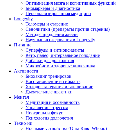
Оптимизация мозга и когнитивных функций
Биомаркеры и диагностика
Персонализированная медицина
Longevity
Теломеры и старение
Сенолитики (препараты против старения)
Методы продления жизни
Научные исследования в Longevity
Питание
Суперфуды и антиоксиданты
Кето, палео, интервальное голодание
Добавки для долголетия
Микробиом и здоровье кишечника
Активности
Биохакинг тренировок
Восстановление и гибкость
Холодовая терапия и закаливание
Дыхательные практики
Ментал
Медитация и осознанность
Управление стрессом
Ноотропы и фокус
Психология долголетия
Техно-ии
Носимые устройства (Oura Ring, Whoop)