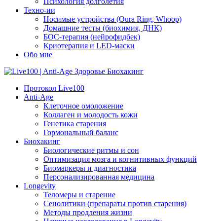
Психология долголетия
Техно-ии
Носимые устройства (Oura Ring, Whoop)
Домашние тесты (биохимия, ДНК)
БОС-терапия (нейрофидбек)
Криотерапия и LED-маски
Обо мне
Протокол Live100
Anti-Age
Клеточное омоложение
Коллаген и молодость кожи
Генетика старения
Гормональный баланс
Биохакинг
Биологические ритмы и сон
Оптимизация мозга и когнитивных функций
Биомаркеры и диагностика
Персонализированная медицина
Longevity
Теломеры и старение
Сенолитики (препараты против старения)
Методы продления жизни