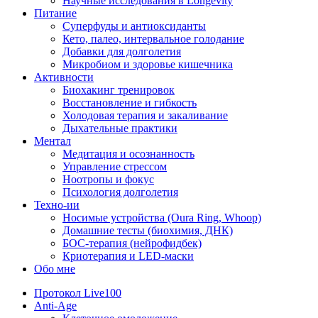
Научные исследования в Longevity
Питание
Суперфуды и антиоксиданты
Кето, палео, интервальное голодание
Добавки для долголетия
Микробиом и здоровье кишечника
Активности
Биохакинг тренировок
Восстановление и гибкость
Холодовая терапия и закаливание
Дыхательные практики
Ментал
Медитация и осознанность
Управление стрессом
Ноотропы и фокус
Психология долголетия
Техно-ии
Носимые устройства (Oura Ring, Whoop)
Домашние тесты (биохимия, ДНК)
БОС-терапия (нейрофидбек)
Криотерапия и LED-маски
Обо мне
Протокол Live100
Anti-Age