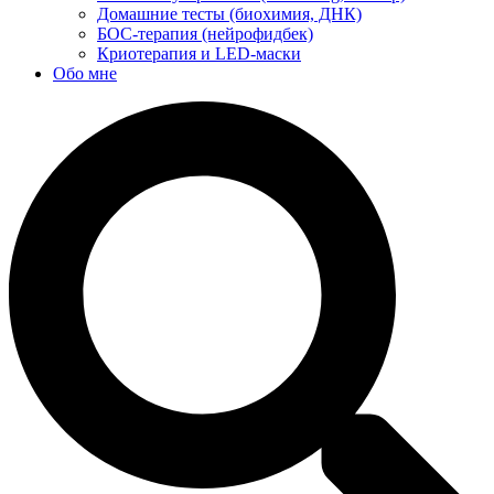
Домашние тесты (биохимия, ДНК)
БОС-терапия (нейрофидбек)
Криотерапия и LED-маски
Обо мне