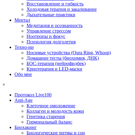
Восстановление и гибкость
Холодовая терапия и закаливание
Дыхательные практики
Ментал
Медитация и осознанность
Управление стрессом
Ноотропы и фокус
Психология долголетия
Техно-ии
Носимые устройства (Oura Ring, Whoop)
Домашние тесты (биохимия, ДНК)
БОС-терапия (нейрофидбек)
Криотерапия и LED-маски
Обо мне
×
Протокол Live100
Anti-Age
Клеточное омоложение
Коллаген и молодость кожи
Генетика старения
Гормональный баланс
Биохакинг
Биологические ритмы и сон