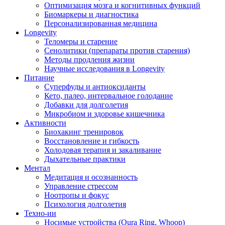
Оптимизация мозга и когнитивных функций
Биомаркеры и диагностика
Персонализированная медицина
Longevity
Теломеры и старение
Сенолитики (препараты против старения)
Методы продления жизни
Научные исследования в Longevity
Питание
Суперфуды и антиоксиданты
Кето, палео, интервальное голодание
Добавки для долголетия
Микробиом и здоровье кишечника
Активности
Биохакинг тренировок
Восстановление и гибкость
Холодовая терапия и закаливание
Дыхательные практики
Ментал
Медитация и осознанность
Управление стрессом
Ноотропы и фокус
Психология долголетия
Техно-ии
Носимые устройства (Oura Ring, Whoop)