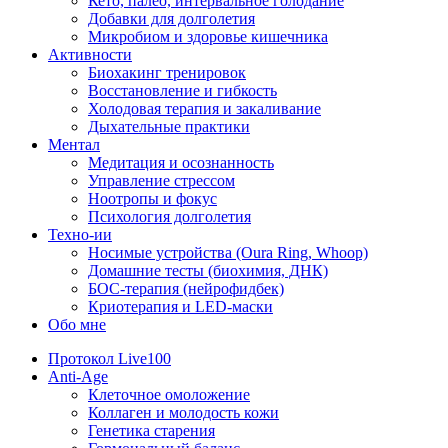
Кето, палео, интервальное голодание
Добавки для долголетия
Микробиом и здоровье кишечника
Активности
Биохакинг тренировок
Восстановление и гибкость
Холодовая терапия и закаливание
Дыхательные практики
Ментал
Медитация и осознанность
Управление стрессом
Ноотропы и фокус
Психология долголетия
Техно-ии
Носимые устройства (Oura Ring, Whoop)
Домашние тесты (биохимия, ДНК)
БОС-терапия (нейрофидбек)
Криотерапия и LED-маски
Обо мне
Протокол Live100
Anti-Age
Клеточное омоложение
Коллаген и молодость кожи
Генетика старения