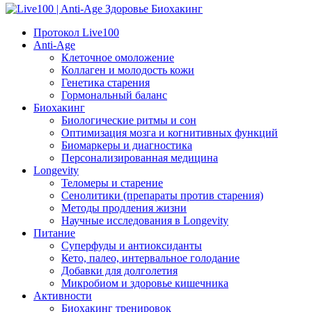
Протокол Live100
Anti-Age
Клеточное омоложение
Коллаген и молодость кожи
Генетика старения
Гормональный баланс
Биохакинг
Биологические ритмы и сон
Оптимизация мозга и когнитивных функций
Биомаркеры и диагностика
Персонализированная медицина
Longevity
Теломеры и старение
Сенолитики (препараты против старения)
Методы продления жизни
Научные исследования в Longevity
Питание
Суперфуды и антиоксиданты
Кето, палео, интервальное голодание
Добавки для долголетия
Микробиом и здоровье кишечника
Активности
Биохакинг тренировок