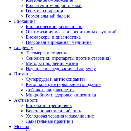
Клеточное омоложение
Коллаген и молодость кожи
Генетика старения
Гормональный баланс
Биохакинг
Биологические ритмы и сон
Оптимизация мозга и когнитивных функций
Биомаркеры и диагностика
Персонализированная медицина
Longevity
Теломеры и старение
Сенолитики (препараты против старения)
Методы продления жизни
Научные исследования в Longevity
Питание
Суперфуды и антиоксиданты
Кето, палео, интервальное голодание
Добавки для долголетия
Микробиом и здоровье кишечника
Активности
Биохакинг тренировок
Восстановление и гибкость
Холодовая терапия и закаливание
Дыхательные практики
Ментал