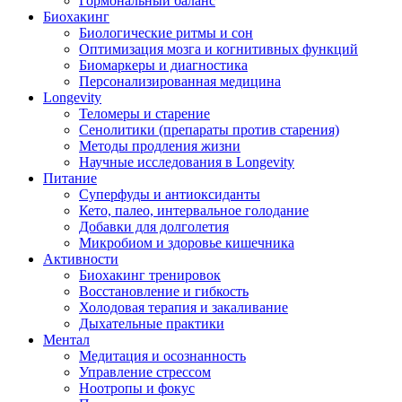
Гормональный баланс
Биохакинг
Биологические ритмы и сон
Оптимизация мозга и когнитивных функций
Биомаркеры и диагностика
Персонализированная медицина
Longevity
Теломеры и старение
Сенолитики (препараты против старения)
Методы продления жизни
Научные исследования в Longevity
Питание
Суперфуды и антиоксиданты
Кето, палео, интервальное голодание
Добавки для долголетия
Микробиом и здоровье кишечника
Активности
Биохакинг тренировок
Восстановление и гибкость
Холодовая терапия и закаливание
Дыхательные практики
Ментал
Медитация и осознанность
Управление стрессом
Ноотропы и фокус