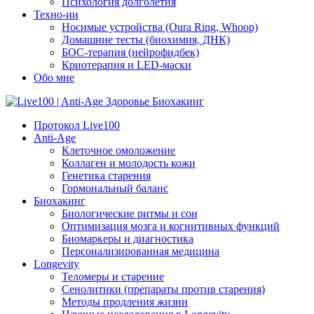
Психология долголетия
Техно-ии
Носимые устройства (Oura Ring, Whoop)
Домашние тесты (биохимия, ДНК)
БОС-терапия (нейрофидбек)
Криотерапия и LED-маски
Обо мне
Протокол Live100
Anti-Age
Клеточное омоложение
Коллаген и молодость кожи
Генетика старения
Гормональный баланс
Биохакинг
Биологические ритмы и сон
Оптимизация мозга и когнитивных функций
Биомаркеры и диагностика
Персонализированная медицина
Longevity
Теломеры и старение
Сенолитики (препараты против старения)
Методы продления жизни